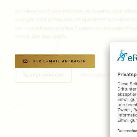
Sie haben eine Frage, möchten ein Angebot oder wisse
noch gar nicht genau, was Sie brauchen? Schreiben Si
uns – wir schauen uns Ihre Situation an und sagen Ihne
ehrlich, was Sinn macht.
→ PER E-MAIL ANFRAGEN
JETZT ANRUFEN
PREISE ANSEHEN