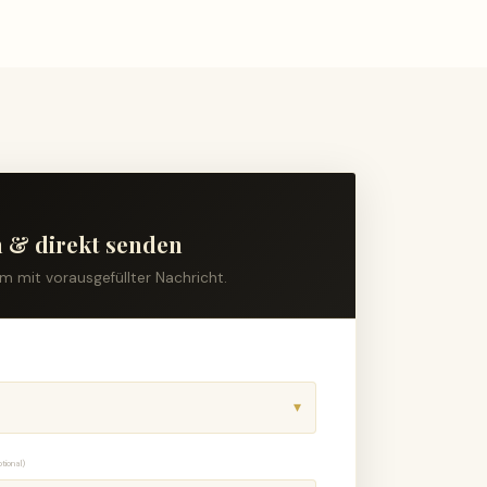
n & direkt senden
m mit vorausgefüllter Nachricht.
ptional)