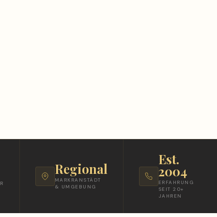
Est.
Regional
2004
MARKRANSTÄDT
ERFAHRUNG
R
& UMGEBUNG
SEIT 20+
JAHREN