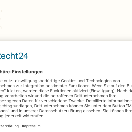
n
e
n